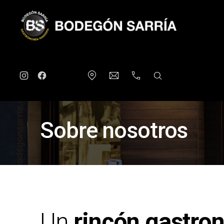
Bodegón Sarría
New Window
New Window
New Window
info@bodegonsarria.com
+34948227713
SEARCH
Sobre nosotros
New Window
Opening Hours
Un
rincón gastr