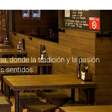
SIG
, donde la tradición y la pasión
us sentidos.