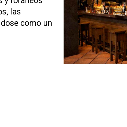
s y foráneos
s, las
ándose como un