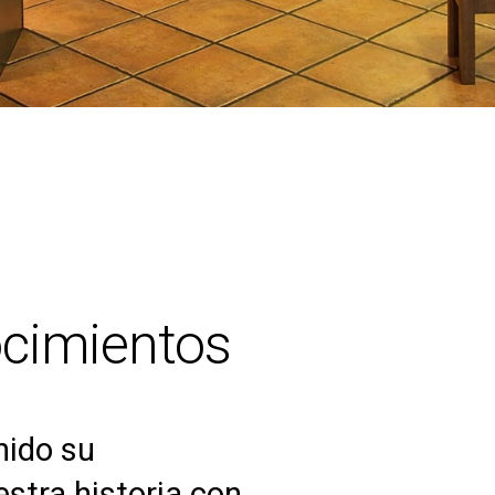
ocimientos
enido su
stra historia con