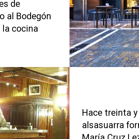
es de
do al Bodegón
 la cocina
Hace treinta y
alsasuarra fo
María Cruz Le