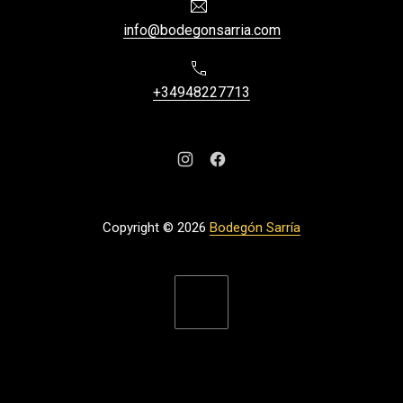
Email
info@bodegonsarria.com
Phone
+34948227713
New Window
New Window
Copyright © 2026
Bodegón Sarría
New Window
WordPress Theme by
FORQY
Back to Top