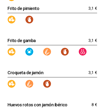
Frito de pimiento
3,1 €
Frito de gamba
3,1 €
Croqueta de jamón
3,1 €
ANTERIOR
SIG
Huevos rotos con jamón ibérico
8 €